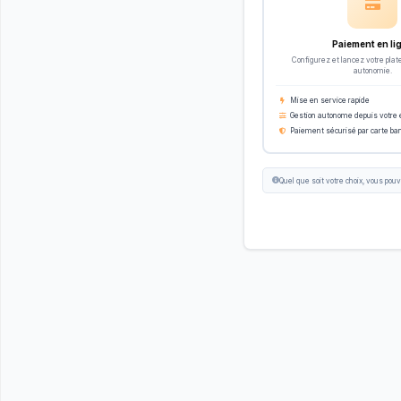
Paiement en li
Configurez et lancez votre plat
autonomie.
Mise en service rapide
Gestion autonome depuis votre
Paiement sécurisé par carte ba
Quel que soit votre choix, vous po