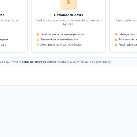
gne
Demande de devis
eforme en toute
Idéal si votre organisation souhaite régler par virement
Un conseiller vou
bancaire.
Devis personnalisé envoyé par email
Échange person
 espace
Paiement par virement bancaire
Aide au choix de
ncaire
Accompagnement par notre équipe
Appel rapide pa
uvez à tout moment
contacter notre équipe
par téléphone ou par email pour être accompagné.