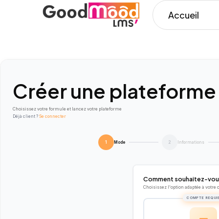
Accueil
Créer une plateforme
Choisissez votre formule et lancez votre plateforme
Déjà client ?
Se connecter
Mode
Informations
1
2
Comment souhaitez-vous
Choisissez l'option adaptée à votre 
COMPTE REQUI