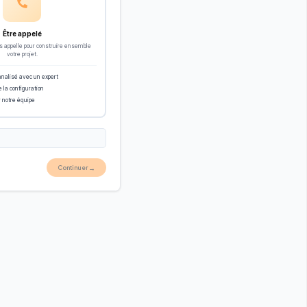
Être appelé
s appelle pour construire ensemble
votre projet.
nalisé avec un expert
 la configuration
r notre équipe
Continuer
→