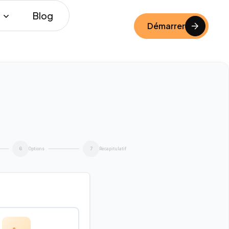
Blog
Démarrer
Options
Récapitulatif
6
7